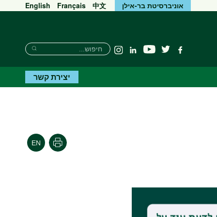
אוניברסיטת בר-אילן
中文
Français
English
Search
חיפוש
יוטיוב
פייסבוק
טוויטר
Linkedin
Instagram
Search
יצירת קשר
הדפסה