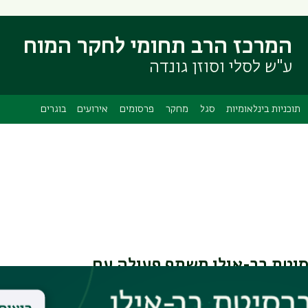
דילוג
דילוג
לתוכן
לתפריט
המרכז הרב תחומי לחקר המוח
ניווט
העיקרי
ראשי
ע"ש לסלי וסוזן גונדה
תוכניות בינלאומיות
סגל
מחקר
פרסומים
אירועים
בוגרים
סיטת בר-אילן משתף פעולה עם
סלולים בינלאומיים