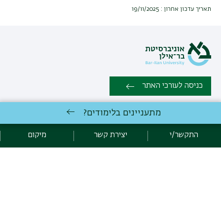
תאריך עדכון אחרון : 19/11/2025
כניסה לעורכי האתר
מתעניינים בלימודים?
כל הזכויות שמורות: המרכז הרב תחומי לחקר המוח ע״ש גונדה |
אוניברסיטת בר אילן רמת גן 5290002 | טלפון: 03-5317755 | פקס:
התקשר/י
יצירת קשר
מיקום
03-7384173 |
יצירת קשר
פיתוח:
אגף תקשוב, אוניברסיטת בר-אילן
הצהרת נגישות
מדיניות פרטיות
אקדימה בר-אילן