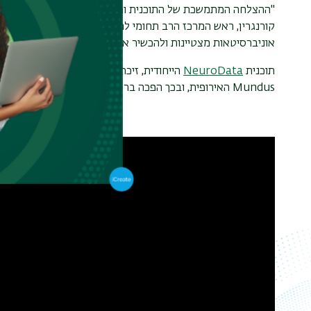
"ההצלחה המתמשכת של התוכנית והביקוש הגבוה אליה מחזקים את
קורנגרין, ראש המרכז הרב תחומי לחקר המוח באוניברסיטת בר-אי
אוניברסיטאות מצטיינות ולהכשיר את הדור הבא של חוקרי המוח ב
תוכנית
NeuroData
Mundus האירופית, ובכך הפכה בר-אילן לאוניברסיטה הישראלית הראשונה שזכתה במענק נחשב זה.