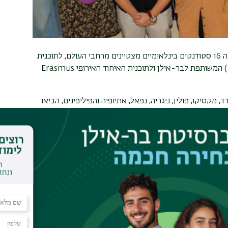
המרכז הרב תחומי לחקר המוח באוניברסיטת בר-אילן קלט השנה 16 סטודנטים בינלאומיים מצטיינים מרחבי העולם, לתוכנית
היוקרתית לתואר שני במדעי המוח ומדעי הנתונים (NeuroData) המשותפת לבר-אילן ולתוכנית האיחוד האירופי Erasmus
מקסיקו, פולין, ניגריה, נפאל, אתיופיה והפיליפינים, הביאו
שמעשיר את חיי הקמפוס ואת הסביבה המחקרית.
אילן, בה הם מבלים את שנתם הראשונה בלימודי ליבה
קע האקדמי של כל סטודנט, ומאפשרת להם להשתלב בסביבת
ייחודי באוניברסיטת זאגרב, שם הם נחשפים לנושאים
הם.
אות השותפות המובילות באירופה - המכון הטכני של
וניברסיטה החופשית של אמסטרדם בהולנד, אוניברסיטת