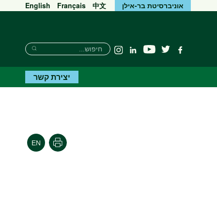
אוניברסיטת בר-אילן
中文
Français
English
Search
חיפוש
יוטיוב
פייסבוק
טוויטר
Linkedin
Instagram
Search
יצירת קשר
הדפסה