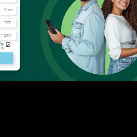
 מעמדנו בחזית המחקר העולמי," מציין פרופ' אלון
לן. "מרכז גונדה גאה להמשיך ולהוביל קונסורציום של
עידן הבינה המלאכותית ומדעי הנתונים."
הייחודית, זיכתה את המרכז ע"ש גונדה במענק יוקרתי בסך 3.6 מיליון אירו מתוכנית Erasmus