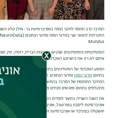
Mundus.
הסטודנטיות והסטודנטים שהגיעו מארצות הברית, רוסיה, סין, ספרד, 
איתם לא רק את כישרונם האקדמי, אלא גם מגוון תרבותי עשיר 
המסע האקדמי של הסטודנטים בתוכנית מתחיל באוניברסיטת בר-
בתחום
מדעי המוח
ומדעי הנתונים. התוכנית מותאמת אישית לר
המחקר התוססת של המרכז. בהמשך, הם משתתפים בבית ספר קיץ 
מתקדמים בתחום ופוגשים מנחים פוטנציאליים לעבודת התזה של
את השנה השנייה בתואר לומדים הסטודנטים באחת מהאוניברסיט
אוניברסיטת ליסבון בפורטוגל, אוניברסיטת פדובה באיטליה, הא
יוושקולה בפינלנד או אוניברסיטת זאגרב בקרואטיה.