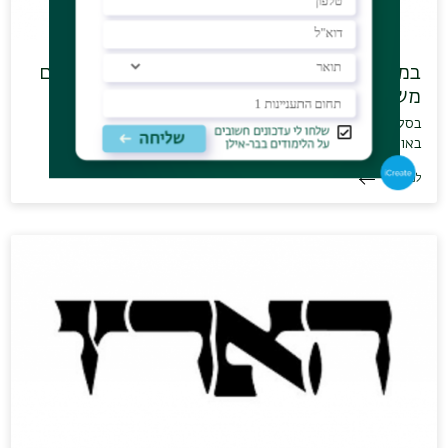
במעבדת האהבה בודקים איך אירועים דרמטיים
משפיע…
בסלון דמוי "האח הגדול" במעבדה לרגש ויחסים בין אישיים
באוניברסיטת בר אילן,…
לכתבה