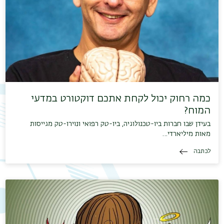
כמה רחוק יכול לקחת אתכם דוקטורט במדעי
המוח?
בעידן שבו חברות ביו-טכנולוגיה, ביו-טק רפואי ונוירו-טק מגייסות
מאות מיליארדי…
תפר
לכתבה
משנ