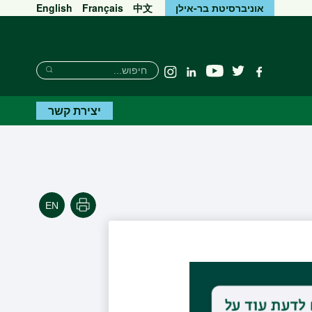
אוניברסיטת בר-אילן
中文
Français
English
Search
חיפוש
יוטיוב
פייסבוק
טוויטר
Linkedin
Instagram
Search
יצירת קשר
הדפסה