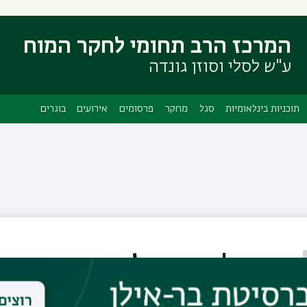
דילוג
דילוג
לתוכן
לתפריט
המרכז הרב תחומי לחקר המוח
ניווט
העיקרי
ראשי
ע"ש לסלי וסוזן גונדה
תוכניות בינלאומיות
סגל
מחקר
פרסומים
אירועים
בוגרים
פרופ' יוסף גליקסון
אמריטוס