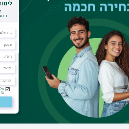
טלפון
03-5317755
דוא"ל
gliksoj@biu.ac.il
אתר אישי
://criminology.biu.ac.il/en/jglick
מעבדה
יחסי התנהגות מוחיים
תחומי מחקר
roscience
|
Cognitive Neuroscience
|
Electrophysiology
שיטות מחקר
TBD