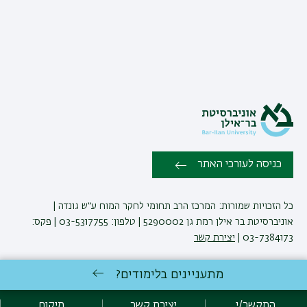
כניסה לעורכי האתר
כל הזכויות שמורות: המרכז הרב תחומי לחקר המוח ע״ש גונדה |
אוניברסיטת בר אילן רמת גן 5290002 | טלפון: 03-5317755 | פקס:
03-7384173 |
יצירת קשר
מתעניינים בלימודים?
פיתוח:
אגף תקשוב, אוניברסיטת בר-אילן
הצהרת נגישות
מדיניות פרטיות
התקשר/י
יצירת קשר
מיקום