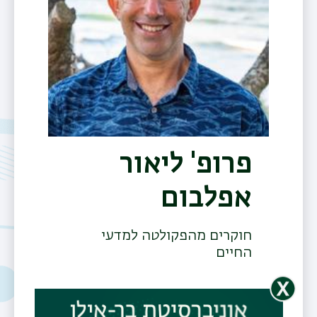
פרופ' ליאור
אפלבום
תפר
משנ
חוקרים מהפקולטה למדעי
החיים
דוא"ל