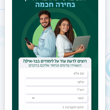
lior.appelbaum@biu.ac.il
משרד
appelbaumlab@gmail.com
אתר אישי
https://www.appelbaumlab.org/
מעבדה
מדעי מוח
מולקולריים
תחומי מחקר
Molecular Biology
|
Neural
Interfaces
|
Developmental
Neuropharmacology
|
Neurodegenerative Diseases
|
Motor Systems
|
Learning and
Memory
|
Translational
Neuroscience
|
Computational
Neurobiology
|
Machine
Learning
|
Acquired and